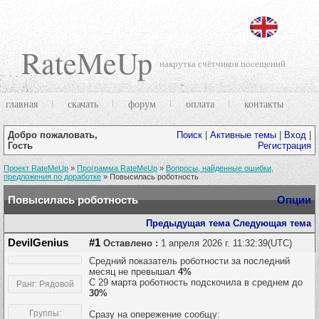
RateMeUp
накрутка счётчиков посещений
главная
скачать
форум
оплата
контакты
Добро пожаловать,
Поиск
|
Активные темы
|
Вход
|
Гость
Регистрация
Проект RateMeUp
»
Программа RateMeUp
»
Вопросы, найденные ошибки,
предложения по доработке
»
Повысилась роботность
Повысилась роботность
Опции
Предыдущая тема
Следующая тема
DevilGenius
#1
Оставлено :
1 апреля 2026 г. 11:32:39(UTC)
Средний показатель роботности за последний
месяц не превышал
4%
С 29 марта роботность подскочила в среднем до
Ранг: Рядовой
30%
Группы:
Сразу на опережение сообщу: