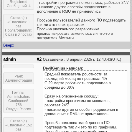
Registered
- настройки программы не менялись, работает 24/7
Сообщений: 4
- никакие другие способы продвижения в
дополнение к RMU не применялись
Сказал(а)
Просьба пользователей данного ПО подтвердить
«Спасибо»: 1
так ли это по их графикам.
раз
Просьба уважаемого разработчика
Поблагодарили:
проанализировать изменилось ли что-то в
0 раз в 0 постах
алгоритмах Метрики.
Вверх
admin
#2
Оставлено :
8 апреля 2026 г. 12:40:43(UTC)
DevilGenius написал:
Средний показатель роботности за
Ранг:
последний месяц не превышал
4%
Администрация
С 29 марта роботность подскочила в
среднем до
30%
Группы:
Сразу на опережение сообщу:
Administrators
- настройки программы не менялись,
Сообщений:
756
работает 24/7
Откуда: Россия
- никакие другие способы продвижения в
дополнение к RMU не применялись
Сказал(а)
Просьба пользователей данного ПО
«Спасибо»: 152
подтвердить так ли это по их графикам.
раз
Просьба уважаемого разработчика