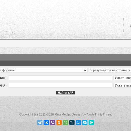
вил
ния
Copyright (c) 2011-2026
RateMeUp
. Design by
NodeThirtyThree
.