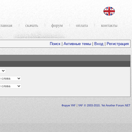
главная
скачать
форум
оплата
контакты
Поиск
|
Активные темы
|
Вход
|
Регистрация
Форум YAF
|
YAF © 2003-2010, Yet Another Forum.NET