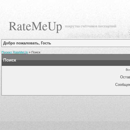
RateMeUp
накрутка счётчиков посещений
Добро пожаловать, Гость
Проект RateMeUp
»
Поиск
Поиск
Оста
Сообще